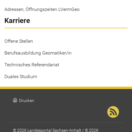
Adressen, Öffnungszeiten LVermGeo
Karriere
Offene Stellen
Berufsausbildung Geomatiker/in
Technisches Referendariat
Duales Studium
print
Drucken
© 2026 Landesportal Sachsen-Anhalt / © 2026