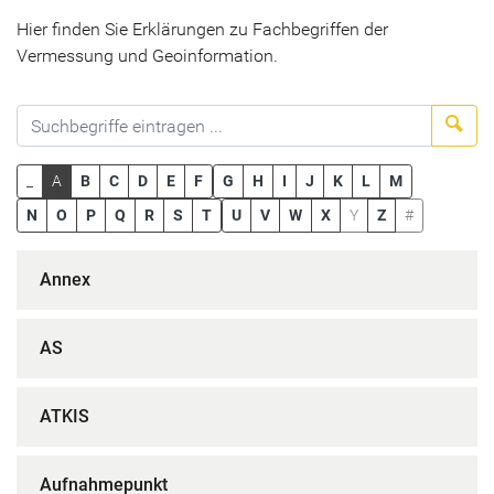
Hier finden Sie Erklärungen zu Fachbegriffen der
Vermessung und Geoinformation.
Suc
_
A
B
C
D
E
F
G
H
I
J
K
L
M
N
O
P
Q
R
S
T
U
V
W
X
Y
Z
#
Annex
AS
ATKIS
Aufnahmepunkt