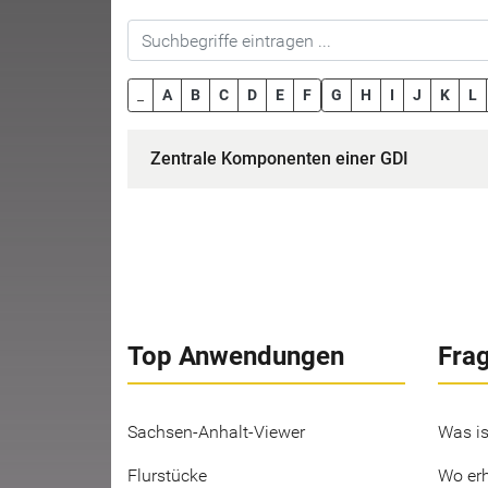
_
A
B
C
D
E
F
G
H
I
J
K
L
Zentrale Komponenten einer GDI
Top Anwendungen
Fra
Sachsen-Anhalt-Viewer
Was is
Flurstücke
Wo erh