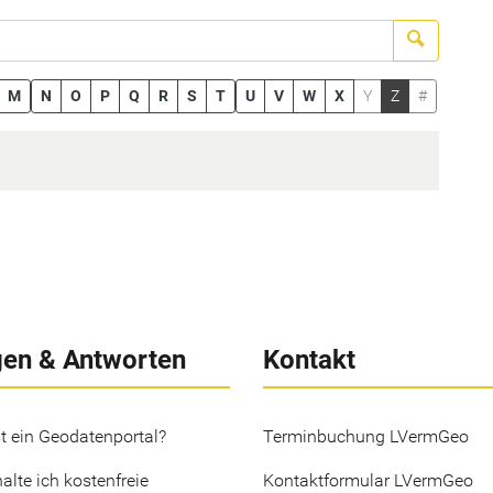
Suchen
M
N
O
P
Q
R
S
T
U
V
W
X
Y
Z
#
gen & Antworten
Kontakt
t ein Geodatenportal?
Terminbuchung LVermGeo
alte ich kostenfreie
Kontaktformular LVermGeo