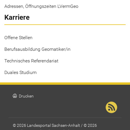
Adressen, Öffnungszeiten LVermGeo
Karriere
Offene Stellen
Berufsausbildung Geomatiker/in
Technisches Referendariat
Duales Studium
print
Drucken
© 2026 Landesportal Sachsen-Anhalt / © 2026