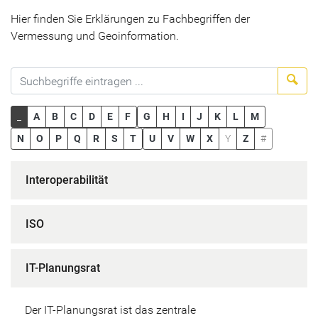
Hier finden Sie Erklärungen zu Fachbegriffen der
Vermessung und Geoinformation.
Suc
_
A
B
C
D
E
F
G
H
I
J
K
L
M
N
O
P
Q
R
S
T
U
V
W
X
Y
Z
#
Interoperabilität
ISO
IT-Planungsrat
Der IT-Planungsrat ist das zentrale