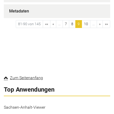
Metadaten
81-90 von 145
««
«
...
7
8
9
10
...
»
»»
Zum Seitenanfang
Top Anwendungen
Sachsen-Anhalt-Viewer