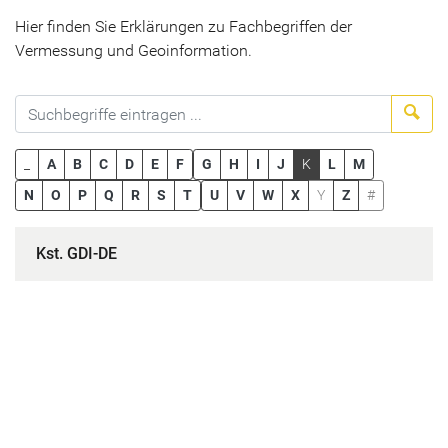
Hier finden Sie Erklärungen zu Fachbegriffen der
Vermessung und Geoinformation.
Suc
_
A
B
C
D
E
F
G
H
I
J
K
L
M
N
O
P
Q
R
S
T
U
V
W
X
Y
Z
#
Kst. GDI-DE