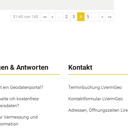
31-40 von 145
««
«
...
2
3
4
5
...
»
»»
gen & Antworten
Kontakt
t ein Geodatenportal?
Terminbuchung LVermGeo
alte ich kostenfreie
Kontaktformular LVermGeo
sisdaten?
Adressen, Öffnungszeiten LV
ur Vermessung und
formation