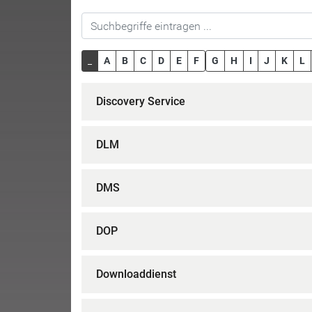
_
A
B
C
D
E
F
G
H
I
J
K
L
Discovery Service
DLM
DMS
DOP
Downloaddienst