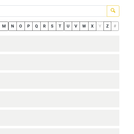
Suchen
M
N
O
P
Q
R
S
T
U
V
W
X
Y
Z
#