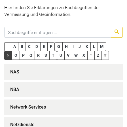
Hier finden Sie Erklärungen zu Fachbegriffen der
Vermessung und Geoinformation.
Suc
_
A
B
C
D
E
F
G
H
I
J
K
L
M
N
O
P
Q
R
S
T
U
V
W
X
Y
Z
#
NAS
NBA
Network Services
Netzdienste