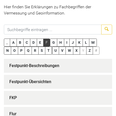
Hier finden Sie Erklärungen zu Fachbegriffen der
Vermessung und Geoinformation.
Suc
_
A
B
C
D
E
F
G
H
I
J
K
L
M
N
O
P
Q
R
S
T
U
V
W
X
Y
Z
#
Festpunkt-Beschreibungen
Festpunkt-Übersichten
FKP
Flur