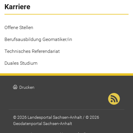
Karriere
Offene Stellen
Berufsausbildung Geomatiker/in
Technisches Referendariat
Duales Studium
print
Drucken
© 2026 Landesportal Sachsen-Anhalt / © 2026
Geodatenportal Sachsen-Anhalt