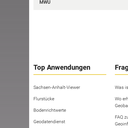
MWU
Top Anwendungen
Fra
Sachsen-Anhalt-Viewer
Was is
Flurstücke
Wo erh
Geoba
Bodenrichtwerte
FAQ z
Geodatendienst
Geoin