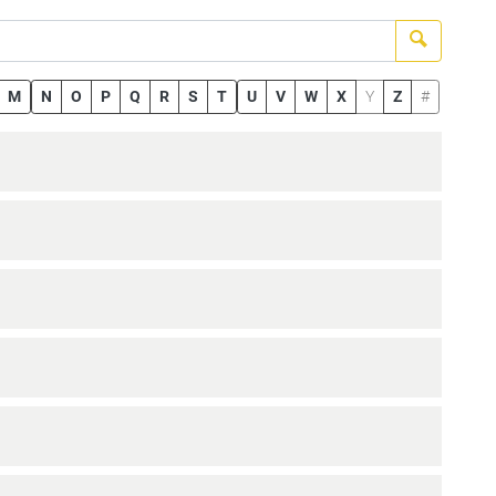
Suchen
M
N
O
P
Q
R
S
T
U
V
W
X
Y
Z
#