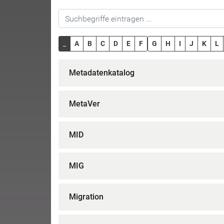
_
A
B
C
D
E
F
G
H
I
J
K
L
Metadatenkatalog
MetaVer
MID
MIG
Migration