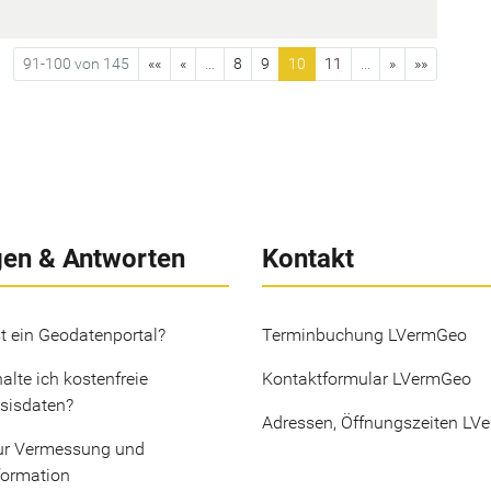
91-100 von 145
««
«
...
8
9
10
11
...
»
»»
gen & Antworten
Kontakt
t ein Geodatenportal?
Terminbuchung LVermGeo
alte ich kostenfreie
Kontaktformular LVermGeo
sisdaten?
Adressen, Öffnungszeiten LV
ur Vermessung und
formation