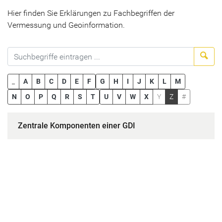
Hier finden Sie Erklärungen zu Fachbegriffen der
Vermessung und Geoinformation.
Suc
_
A
B
C
D
E
F
G
H
I
J
K
L
M
N
O
P
Q
R
S
T
U
V
W
X
Y
Z
#
Zentrale Komponenten einer GDI