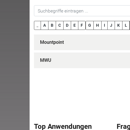
_
A
B
C
D
E
F
G
H
I
J
K
L
Mountpoint
MWU
Top Anwendungen
Fra