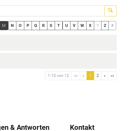
Suchen
M
N
O
P
Q
R
S
T
U
V
W
X
Y
Z
#
1-10 von 12
««
«
1
2
»
»»
gen & Antworten
Kontakt