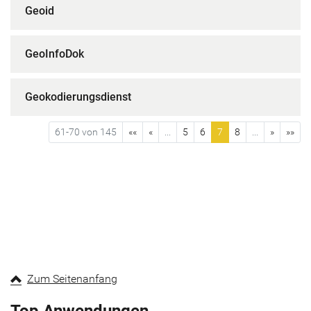
Geoid
GeoInfoDok
Geokodierungsdienst
61-70 von 145
««
«
...
5
6
7
8
...
»
»»
Zum Seitenanfang