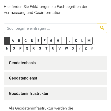
Hier finden Sie Erklärungen zu Fachbegriffen der
Vermessung und Geoinformation.
Suc
_
A
B
C
D
E
F
G
H
I
J
K
L
M
N
O
P
Q
R
S
T
U
V
W
X
Y
Z
#
Geodatenbasis
Geodatendienst
Geodateninfrastruktur
Als Geodateninfrastruktur werden die