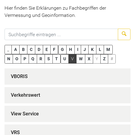
Hier finden Sie Erklärungen zu Fachbegriffen der
Vermessung und Geoinformation.
Suc
_
A
B
C
D
E
F
G
H
I
J
K
L
M
N
O
P
Q
R
S
T
U
V
W
X
Y
Z
#
VBORIS
Verkehrswert
View Service
VRS