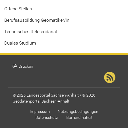
Offene Stellen
Berufsausbildung Geomatiker/in
Technisches Referendariat
Duales Studium
print
Drucken
© 2026 Landesportal Sachsen-Anhalt / © 2026
Geodatenportal Sachsen-Anhalt
Impressum
Nutzungsbedingungen
Datenschutz
Barrierefreiheit