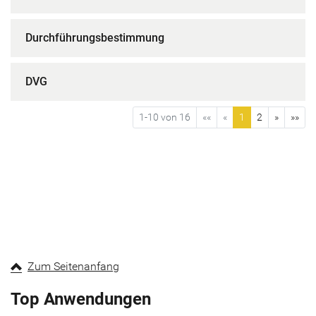
Durchführungsbestimmung
DVG
1-10 von 16
««
«
1
2
»
»»
Zum Seitenanfang
Top Anwendungen