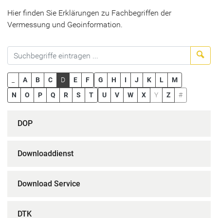
Hier finden Sie Erklärungen zu Fachbegriffen der
Vermessung und Geoinformation.
Suc
_
A
B
C
D
E
F
G
H
I
J
K
L
M
N
O
P
Q
R
S
T
U
V
W
X
Y
Z
#
DOP
Downloaddienst
Download Service
DTK