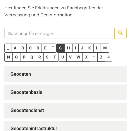
Hier finden Sie Erklärungen zu Fachbegriffen der
Vermessung und Geoinformation.
Suc
_
A
B
C
D
E
F
G
H
I
J
K
L
M
N
O
P
Q
R
S
T
U
V
W
X
Y
Z
#
Geodaten
Geodatenbasis
Geodatendienst
Geodateninfrastruktur