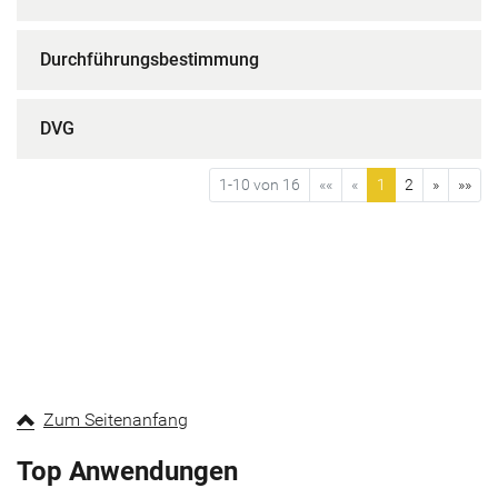
Durchführungsbestimmung
DVG
1-10 von 16
««
«
1
2
»
»»
Zum Seitenanfang
Top Anwendungen