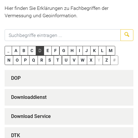
Hier finden Sie Erklärungen zu Fachbegriffen der
Vermessung und Geoinformation.
Suc
_
A
B
C
D
E
F
G
H
I
J
K
L
M
N
O
P
Q
R
S
T
U
V
W
X
Y
Z
#
DOP
Downloaddienst
Download Service
DTK