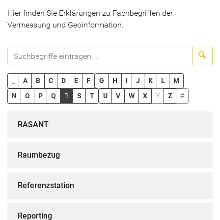
Hier finden Sie Erklärungen zu Fachbegriffen der
Vermessung und Geoinformation.
Suc
_
A
B
C
D
E
F
G
H
I
J
K
L
M
N
O
P
Q
R
S
T
U
V
W
X
Y
Z
#
RASANT
Raumbezug
Referenzstation
Reporting