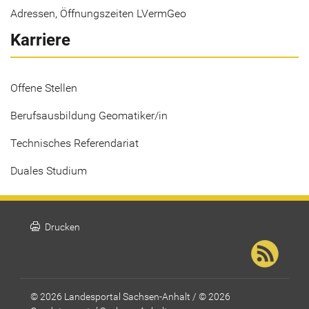
Adressen, Öffnungszeiten LVermGeo
Karriere
Offene Stellen
Berufsausbildung Geomatiker/in
Technisches Referendariat
Duales Studium
print
Drucken
© 2026 Landesportal Sachsen-Anhalt / © 2026