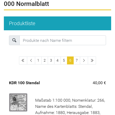
000 Normalblatt
Produktliste
erste Seite
letzte Seite
1
2
3
4
5
6
7
KDR 100 Stendal
40,00 €
Maßstab 1:100 000, Nomenklatur: 266,
Name des Kartenblatts: Stendal,
Aufnahme: 1880, Herausgabe: 1883,