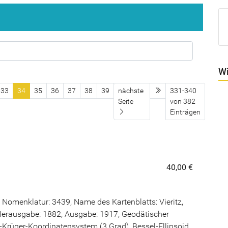
Wi
letzte Seite
33
34
35
36
37
38
39
nächste
331-340
Seite
von 382
Einträgen
40,00 €
Nomenklatur: 3439, Name des Kartenblatts: Vieritz,
erausgabe: 1882, Ausgabe: 1917, Geodätischer
rüger-Koordinatensystem (3 Grad), Bessel-Ellipsoid,