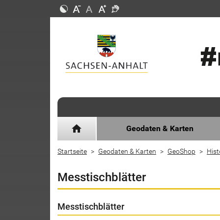
home
Geodaten & Karten
Startseite
Geodaten & Karten
GeoShop
Hist
Messtischblätter
Messtischblätter