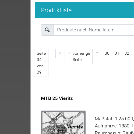
Produktliste
erste Seite
Seite
vorherige
30
31
32
34
Seite
von
39
MTB 25 Vieritz
Maßstab 1:25 000, 
Aufnahme: 1880, H
Raumbezug: Gauß-K