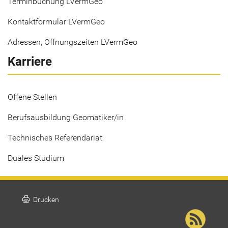
Terminbuchung LVermGeo
Kontaktformular LVermGeo
Adressen, Öffnungszeiten LVermGeo
Karriere
Offene Stellen
Berufsausbildung Geomatiker/in
Technisches Referendariat
Duales Studium
print
Drucken