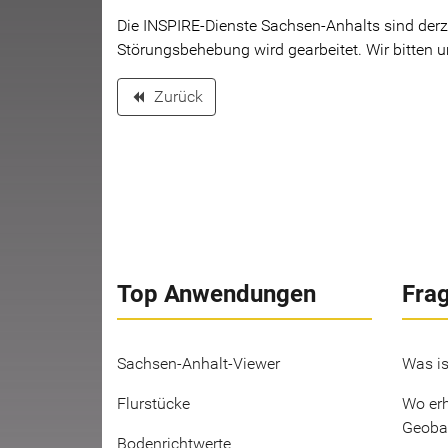
Die INSPIRE-Dienste Sachsen-Anhalts sind derze
Störungsbehebung wird gearbeitet. Wir bitten u
Zurück
backward
Top Anwendungen
Fra
Sachsen-Anhalt-Viewer
Was is
Flurstücke
Wo erh
Geoba
Bodenrichtwerte