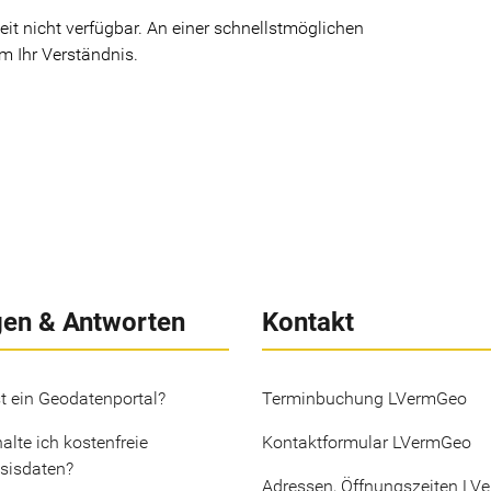
it nicht verfügbar. An einer schnellstmöglichen
m Ihr Verständnis.
gen & Antworten
Kontakt
t ein Geodatenportal?
Terminbuchung LVermGeo
alte ich kostenfreie
Kontaktformular LVermGeo
sisdaten?
Adressen, Öffnungszeiten LV