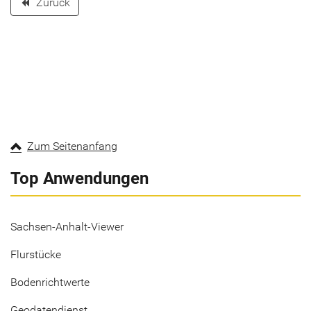
Zurück
backward
Zum Seitenanfang
Top Anwendungen
Sachsen-Anhalt-Viewer
Flurstücke
Bodenrichtwerte
Geodatendienst