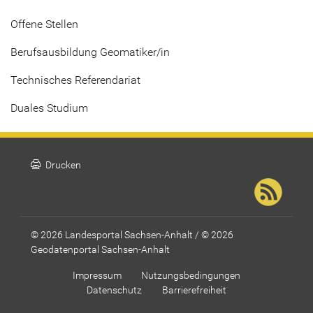
Offene Stellen
Berufsausbildung Geomatiker/in
Technisches Referendariat
Duales Studium
print
Drucken
© 2026 Landesportal Sachsen-Anhalt / © 2026
Geodatenportal Sachsen-Anhalt
Impressum
Nutzungsbedingungen
Datenschutz
Barrierefreiheit