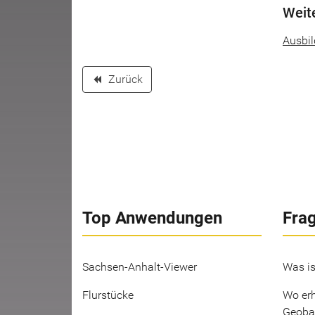
Weit
Ausbi
Zurück
backward
Top Anwendungen
Fra
Sachsen-Anhalt-Viewer
Was is
Flurstücke
Wo erh
Geoba