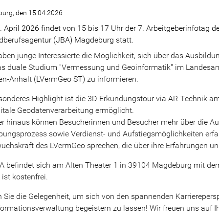
urg, den 15.04.2026
 April 2026 findet von 15 bis 17 Uhr der 7. Arbeitgeberinfotag d
berufsagentur (JBA) Magdeburg statt.
aben junge Interessierte die Möglichkeit, sich über das Ausbi
as duale Studium "Vermessung und Geoinformatik" im Landesa
n-Anhalt (LVermGeo ST) zu informieren.
sonderes Highlight ist die 3D-Erkundungstour via AR-Technik a
gitale Geodatenverarbeitung ermöglicht.
r hinaus können Besucherinnen und Besucher mehr über die Ausb
ungsprozess sowie Verdienst- und Aufstiegsmöglichkeiten erfahr
chskraft des LVermGeo sprechen, die über ihre Erfahrungen und
A befindet sich am Alten Theater 1 in 39104 Magdeburg mit dem
t ist kostenfrei.
 Sie die Gelegenheit, um sich von den spannenden Karrierepersp
ormationsverwaltung begeistern zu lassen! Wir freuen uns auf I