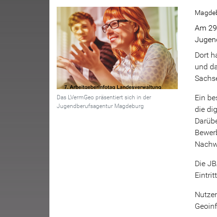
Magdeb
Am 29.
Jugend
Dort h
und d
Sachse
Ein be
Das LVermGeo präsentiert sich in der
Jugendberufsagentur Magdeburg
die di
Darübe
Bewerb
Nachwu
Die JB
Eintrit
Nutzen
Geoinf