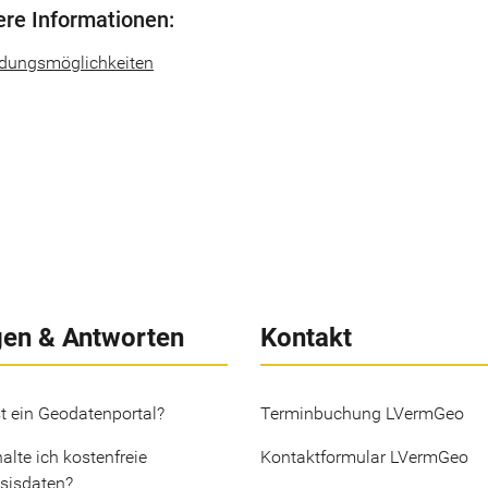
ere Informationen:
ldungsmöglichkeiten
gen & Antworten
Kontakt
t ein Geodatenportal?
Terminbuchung LVermGeo
alte ich kostenfreie
Kontaktformular LVermGeo
sisdaten?