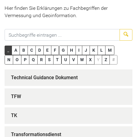
Hier finden Sie Erklärungen zu Fachbegriffen der
Vermessung und Geoinformation.
Suc
_
A
B
C
D
E
F
G
H
I
J
K
L
M
N
O
P
Q
R
S
T
U
V
W
X
Y
Z
#
Technical Guidance Dokument
TFW
TK
Transformationsdienst