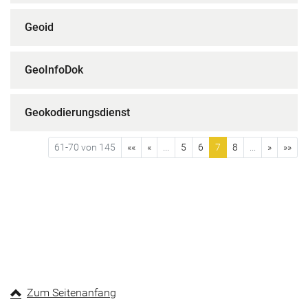
Geoid
GeoInfoDok
Geokodierungsdienst
61-70 von 145
««
«
...
5
6
7
8
...
»
»»
Zum Seitenanfang