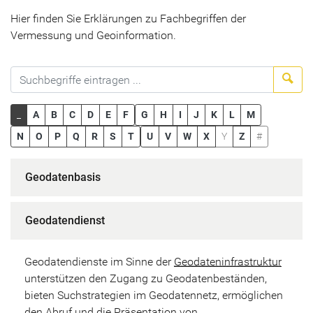
Hier finden Sie Erklärungen zu Fachbegriffen der
Vermessung und Geoinformation.
Suc
_
A
B
C
D
E
F
G
H
I
J
K
L
M
N
O
P
Q
R
S
T
U
V
W
X
Y
Z
#
Geodatenbasis
Geodatendienst
Geodatendienste im Sinne der
Geodateninfrastruktur
unterstützen den Zugang zu Geodatenbeständen,
bieten Suchstrategien im Geodatennetz, ermöglichen
den Abruf und die Präsentation von