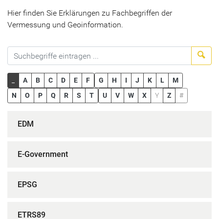
Hier finden Sie Erklärungen zu Fachbegriffen der
Vermessung und Geoinformation.
Suc
_
A
B
C
D
E
F
G
H
I
J
K
L
M
N
O
P
Q
R
S
T
U
V
W
X
Y
Z
#
EDM
E-Government
EPSG
ETRS89