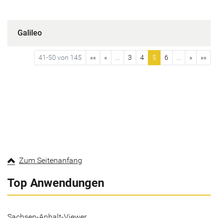
Galileo
41-50 von 145
««
«
...
3
4
5
6
...
»
»»
Zum Seitenanfang
Top Anwendungen
Sachsen-Anhalt-Viewer