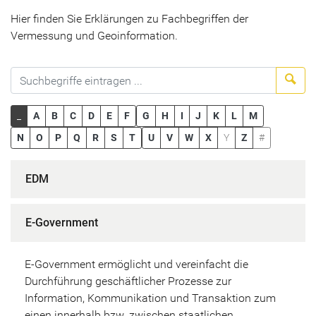
Hier finden Sie Erklärungen zu Fachbegriffen der
Vermessung und Geoinformation.
Suc
_
A
B
C
D
E
F
G
H
I
J
K
L
M
N
O
P
Q
R
S
T
U
V
W
X
Y
Z
#
EDM
E-Government
E-Government ermöglicht und vereinfacht die
Durchführung geschäftlicher Prozesse zur
Information, Kommunikation und Transaktion zum
einen innerhalb bzw. zwischen staatlichen,