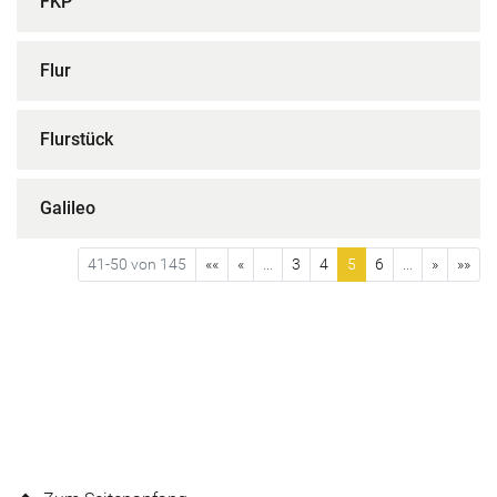
FKP
Flur
Flurstück
Galileo
41-50 von 145
««
«
...
3
4
5
6
...
»
»»