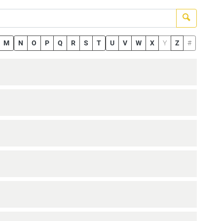
Suchen
M
N
O
P
Q
R
S
T
U
V
W
X
Y
Z
#