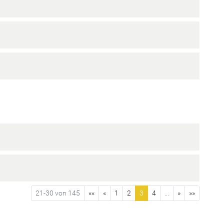
21-30 von 145
««
«
1
2
3
4
...
»
»»