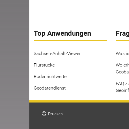
Top Anwendungen
Fra
Sachsen-Anhalt-Viewer
Was is
Flurstücke
Wo erh
Geoba
Bodenrichtwerte
FAQ z
Geodatendienst
Geoin
print
Drucken