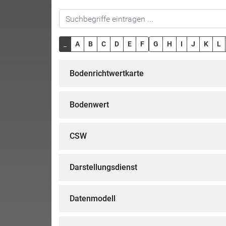
_
A
B
C
D
E
F
G
H
I
J
K
L
Bodenrichtwertkarte
Bodenwert
CSW
Darstellungsdienst
Datenmodell