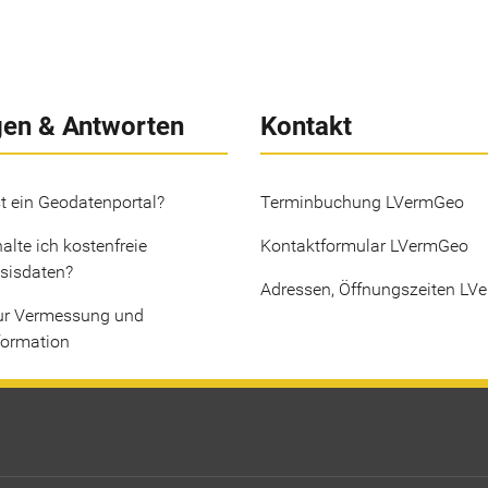
gen & Antworten
Kontakt
t ein Geodatenportal?
Terminbuchung LVermGeo
alte ich kostenfreie
Kontaktformular LVermGeo
sisdaten?
Adressen, Öffnungszeiten LV
ur Vermessung und
formation