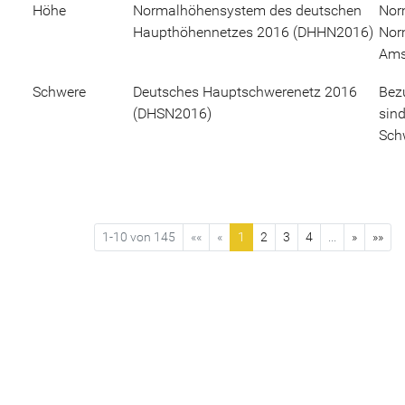
Höhe
Normalhöhensystem des deutschen
Nor
Haupthöhennetzes 2016 (DHHN2016)
Nor
Ams
Schwere
Deutsches Hauptschwerenetz 2016
Bez
(DHSN2016)
sin
Sch
1-10 von 145
««
«
1
2
3
4
...
»
»»