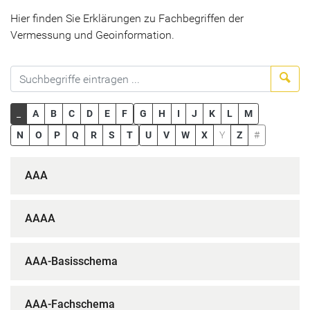
Hier finden Sie Erklärungen zu Fachbegriffen der
Vermessung und Geoinformation.
Suc
_
A
B
C
D
E
F
G
H
I
J
K
L
M
N
O
P
Q
R
S
T
U
V
W
X
Y
Z
#
AAA
AAAA
AAA-Basisschema
AAA-Fachschema