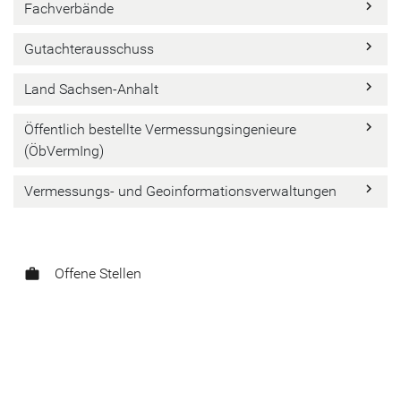
keyboard_arrow_right
Fachverbände
keyboard_arrow_right
Gutachterausschuss
keyboard_arrow_right
Land Sachsen-Anhalt
keyboard_arrow_right
Öffentlich bestellte Vermessungsingenieure
(ÖbVermIng)
keyboard_arrow_right
Vermessungs- und Geoinformationsverwaltungen
Offene Stellen
work