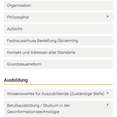
Organisation
keyboard_arrow_right
Philosophie
Aufsicht
Fachausschuss Bestellung ÖbVermIng
Kontakt und Adressen aller Standorte
Grundsteuerreform
Ausbildung
keyboard_arrow_right
Wissenswertes für Auszubildende (Zuständige Stelle)
keyboard_arrow_right
Berufsausbildung / Studium in der
Geoinformationstechnologie