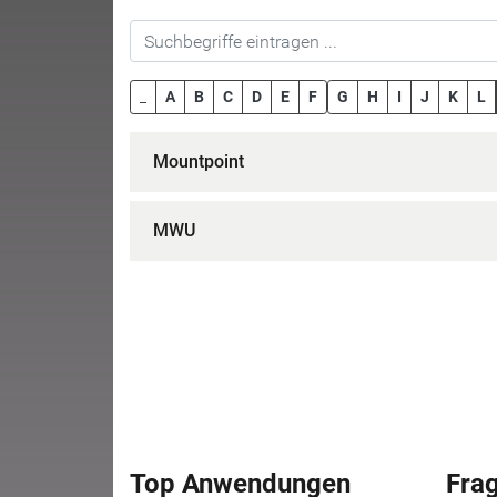
_
A
B
C
D
E
F
G
H
I
J
K
L
Mountpoint
MWU
Top Anwendungen
Fra