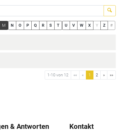
Suchen
M
N
O
P
Q
R
S
T
U
V
W
X
Y
Z
#
1-10 von 12
««
«
1
2
»
»»
gen & Antworten
Kontakt