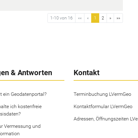
1-10 von 16
««
«
1
2
»
»»
gen & Antworten
Kontakt
t ein Geodatenportal?
Terminbuchung LVermGeo
alte ich kostenfreie
Kontaktformular LVermGeo
sisdaten?
Adressen, Öffnungszeiten LV
ur Vermessung und
formation