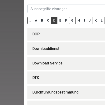
_
A
B
C
D
E
F
G
H
I
J
K
L
DOP
Downloaddienst
Download Service
DTK
Durchführungsbestimmung