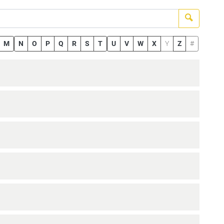
Suchen
M
N
O
P
Q
R
S
T
U
V
W
X
Y
Z
#