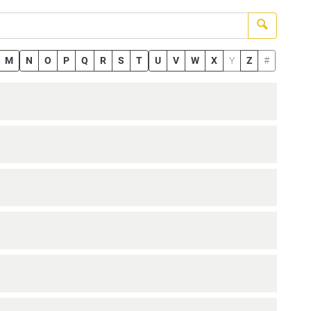
Suchen
M
N
O
P
Q
R
S
T
U
V
W
X
Y
Z
#