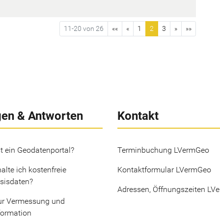
11-20 von 26
««
«
1
2
3
»
»»
gen & Antworten
Kontakt
t ein Geodatenportal?
Terminbuchung LVermGeo
alte ich kostenfreie
Kontaktformular LVermGeo
sisdaten?
Adressen, Öffnungszeiten LV
ur Vermessung und
formation