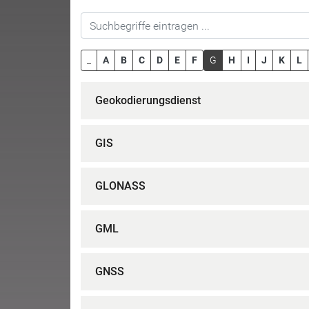
_
A
B
C
D
E
F
G
H
I
J
K
L
Geokodierungsdienst
GIS
GLONASS
GML
GNSS