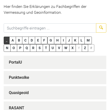
Hier finden Sie Erklärungen zu Fachbegriffen der
Vermessung und Geoinformation.
Suc
_
A
B
C
D
E
F
G
H
I
J
K
L
M
N
O
P
Q
R
S
T
U
V
W
X
Y
Z
#
PortalU
Punktwolke
Quasigeoid
RASANT