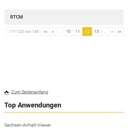
RTCM
111-120 von 145
««
«
...
10
11
12
13
...
»
»»
Zum Seitenanfang
Top Anwendungen
Sachsen-Anhalt-Viewer