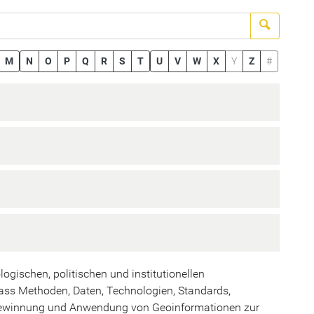
Suchen
M
N
O
P
Q
R
S
T
U
V
W
X
Y
Z
#
ogischen, politischen und institutionellen
ass Methoden, Daten, Technologien, Standards,
 Gewinnung und Anwendung von Geoinformationen zur