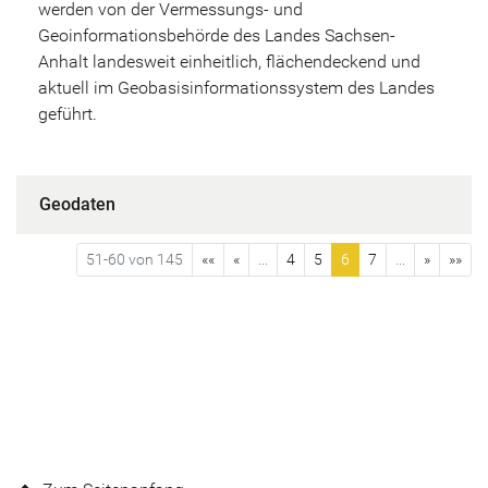
werden von der Vermessungs- und
Geoinformationsbehörde des Landes Sachsen-
Anhalt landesweit einheitlich, flächendeckend und
aktuell im Geobasisinformationssystem des Landes
geführt.
Geodaten
51-60 von 145
««
«
...
4
5
6
7
...
»
»»