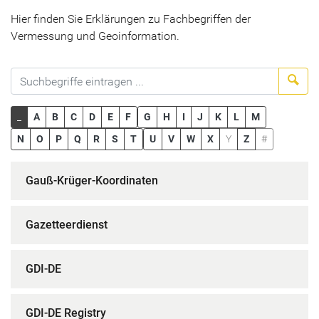
Hier finden Sie Erklärungen zu Fachbegriffen der
Vermessung und Geoinformation.
Suc
_
A
B
C
D
E
F
G
H
I
J
K
L
M
N
O
P
Q
R
S
T
U
V
W
X
Y
Z
#
Gauß-Krüger-Koordinaten
Gazetteerdienst
GDI-DE
GDI-DE Registry