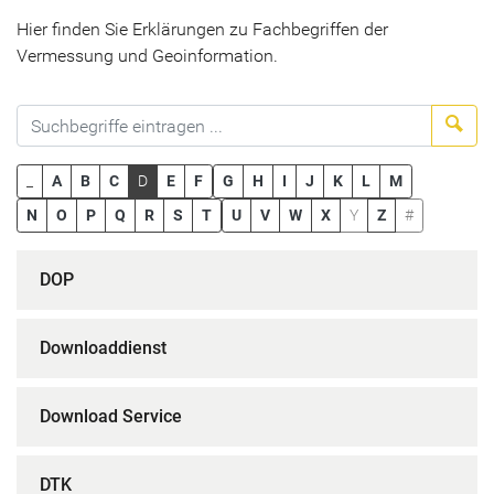
Hier finden Sie Erklärungen zu Fachbegriffen der
Vermessung und Geoinformation.
Suc
_
A
B
C
D
E
F
G
H
I
J
K
L
M
N
O
P
Q
R
S
T
U
V
W
X
Y
Z
#
DOP
Downloaddienst
Download Service
DTK