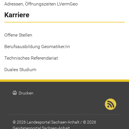
Adressen, Öffnungszeiten LVermGeo
Karriere
Offene Stellen
Berufsausbildung Geomatiker/in
Technisches Referendariat
Duales Studium
print
Drucken
© 2026 Landesportal Sachsen-Anhalt / © 2026
Geodatenportal Sachsen-Anhalt