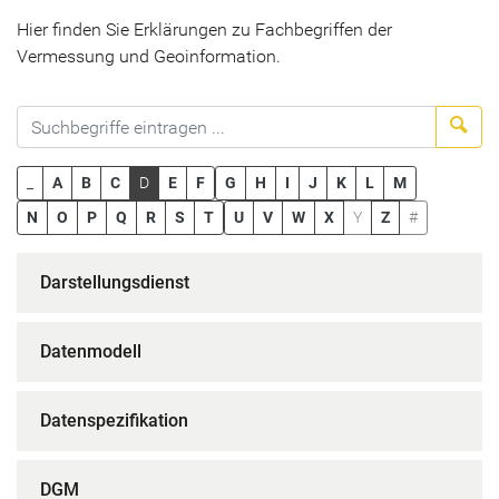
Hier finden Sie Erklärungen zu Fachbegriffen der
Vermessung und Geoinformation.
Suc
_
A
B
C
D
E
F
G
H
I
J
K
L
M
N
O
P
Q
R
S
T
U
V
W
X
Y
Z
#
Darstellungsdienst
Datenmodell
Datenspezifikation
DGM