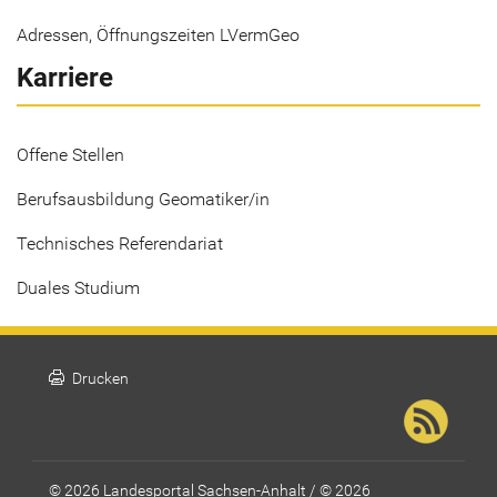
Adressen, Öffnungszeiten LVermGeo
Karriere
Offene Stellen
Berufsausbildung Geomatiker/in
Technisches Referendariat
Duales Studium
print
Drucken
© 2026 Landesportal Sachsen-Anhalt / © 2026