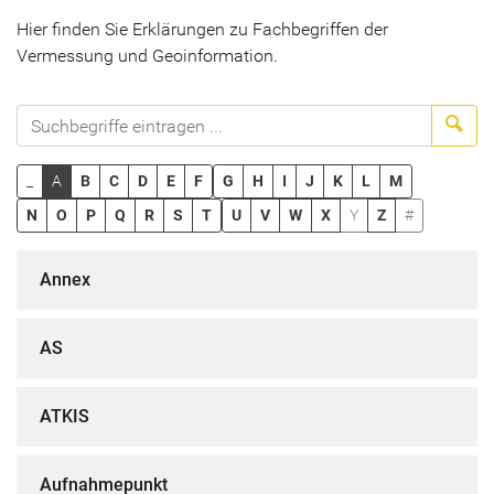
Hier finden Sie Erklärungen zu Fachbegriffen der
Vermessung und Geoinformation.
Suc
_
A
B
C
D
E
F
G
H
I
J
K
L
M
N
O
P
Q
R
S
T
U
V
W
X
Y
Z
#
Annex
AS
ATKIS
Aufnahmepunkt